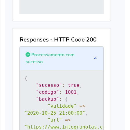
Responses - HTTP Code 200
Processamento com
sucesso
{
"sucesso"
:
true
,
"codigo"
:
1001
,
"backup"
:
{
"validade"
=>
"2020-10-25 21:00:00"
,
"url"
=>
"https://www.integranotas.com.br/bac