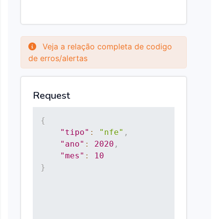
Veja a relação completa de codigo
de erros/alertas
Request
{
"tipo"
:
"nfe"
,
"ano"
:
2020
,
"mes"
:
10
}