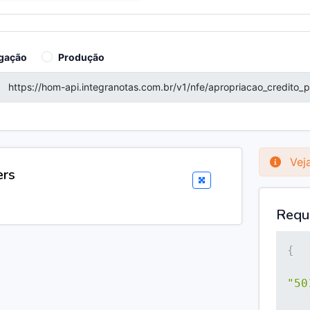
gação
Produção
Veja
ers
Requ
{
"50