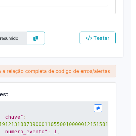
Testar
 a relação completa de codigo de erros/alertas
est
"chave"
:
191213188739000110550010000012151581978542"
,
"numero_evento"
:
1
,