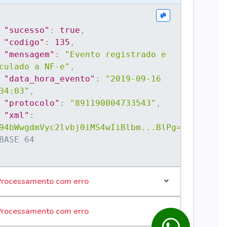
"sucesso"
:
true
,
"codigo"
:
135
,
"mensagem"
:
"Evento registrado e 
culado a NF-e"
,
"data_hora_evento"
:
"2019-09-16 
34:03"
,
"protocolo"
:
"891190004733543"
,
"xml"
:
94bWwgdmVyc2lvbj0iMS4wIiBlbm...BlPg=="
BASE 64
rocessamento com erro
rocessamento com erro