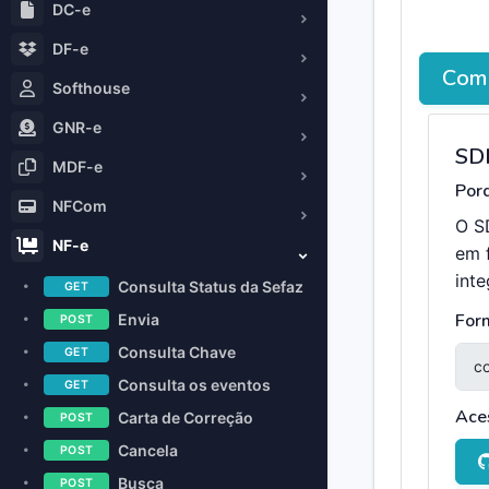
DC-e
DF-e
Como
Softhouse
GNR-e
SD
MDF-e
Porq
NFCom
O S
NF-e
em 
int
Consulta Status da Sefaz
GET
For
Envia
POST
Consulta Chave
GET
Consulta os eventos
GET
Ace
Carta de Correção
POST
Cancela
POST
Busca
POST