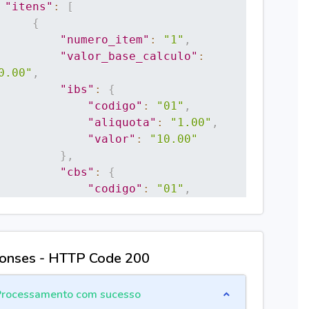
"itens"
:
[
{
"numero_item"
:
"1"
,
"valor_base_calculo"
:
0.00"
,
"ibs"
:
{
"codigo"
:
"01"
,
"aliquota"
:
"1.00"
,
"valor"
:
"10.00"
}
,
"cbs"
:
{
"codigo"
:
"01"
,
"aliquota"
:
"1.00"
,
"valor"
:
"10.00"
}
}
onses - HTTP Code 200
]
rocessamento com sucesso