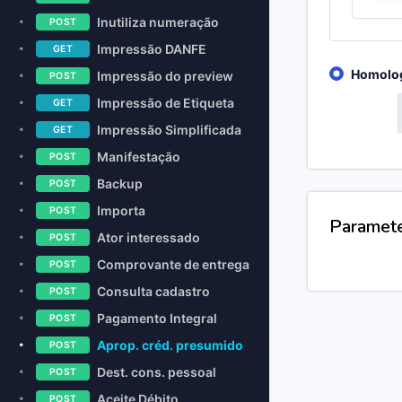
Inutiliza numeração
POST
Impressão DANFE
GET
Homolo
Impressão do preview
POST
Impressão de Etiqueta
GET
GET
Impressão Simplificada
GET
Manifestação
POST
Backup
POST
Importa
POST
Paramet
Ator interessado
POST
Comprovante de entrega
POST
Consulta cadastro
POST
Pagamento Integral
POST
Aprop. créd. presumido
POST
Dest. cons. pessoal
POST
Aceite Débito
POST