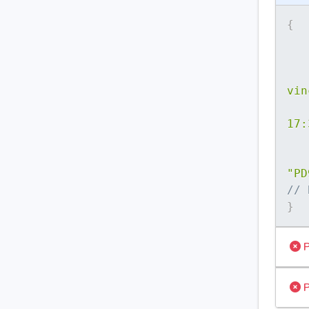
{
vin
17:
"PD
// 
}
P
P