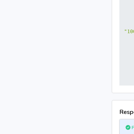
"10
Resp
}
P