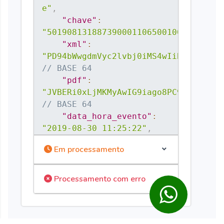
e"
,
"chave"
:
"50190813188739000110650010000012001
"xml"
:
"PD94bWwgdmVyc2lvbj0iMS4wIiBlbmNvZGl
// BASE 64
"pdf"
:
"JVBERi0xLjMKMyAwIG9iago8PC9UeXBlIC9
// BASE 64
"data_hora_evento"
:
"2019-08-30 11:25:22"
,
"protocolo"
:
Em processamento
"150190003925457"
,
"status"
:
"autorizado"
,
// 
Processamento com erro
autorizado ou cancelado
"numero"
:
"1200"
,
"serie"
:
"1"
,