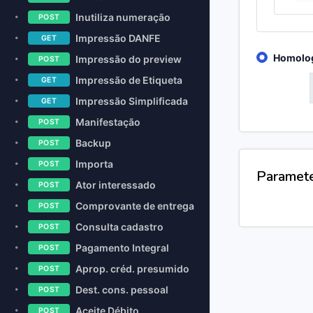
Inutiliza numeração
POST
Impressão DANFE
GET
Homolo
Impressão do preview
POST
Impressão de Etiqueta
GET
GET
Impressão Simplificada
GET
Manifestação
POST
Backup
POST
Importa
POST
Paramet
Ator interessado
POST
Comprovante de entrega
POST
Consulta cadastro
POST
Pagamento Integral
POST
Aprop. créd. presumido
POST
Dest. cons. pessoal
POST
Aceite Débito
POST