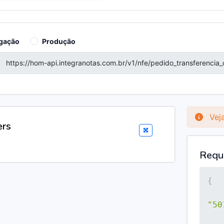
gação
Produção
Veja
ers
Requ
{
"50