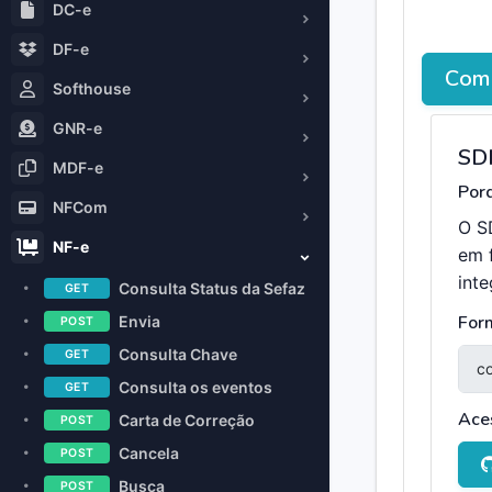
DC-e
DF-e
Como
Softhouse
GNR-e
SD
MDF-e
Porq
NFCom
O S
NF-e
em 
int
Consulta Status da Sefaz
GET
For
Envia
POST
Consulta Chave
GET
Consulta os eventos
GET
Ace
Carta de Correção
POST
Cancela
POST
Busca
POST