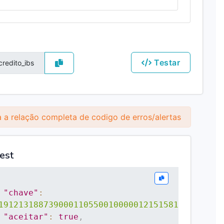
Testar
 a relação completa de codigo de erros/alertas
est
"chave"
:
191213188739000110550010000012151581978542"
,
"aceitar"
:
true
,