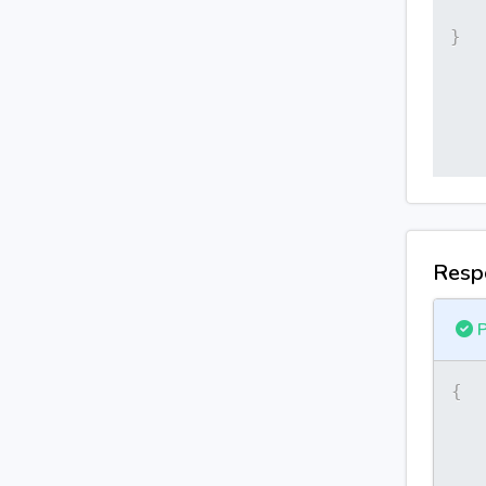
}
Resp
P
{