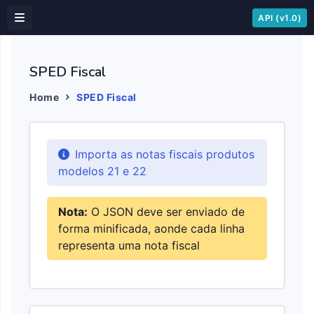
API (v1.0)
SPED Fiscal
Home
SPED Fiscal
Importa as notas fiscais produtos
modelos 21 e 22
Nota:
O JSON deve ser enviado de
forma minificada, aonde cada linha
representa uma nota fiscal