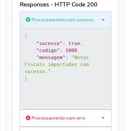
{
"cst_pis"
:
"99"
,
"vl_bc_pis"
:
"10"
,
"al
Responses - HTTP Code 200
{
"cst_cofins"
:
"99"
,
"vl_bc_cofins"
:
"1
{
"vl_bc_icms_uf"
:
"0"
,
"vl_icms_uf"
:
"0
Processamento com sucesso
{
"sucesso"
:
true
,
"codigo"
:
1000
,
"mensagem"
:
"Notas 
Fiscais importadas com 
sucesso."
}
Processamento com erro