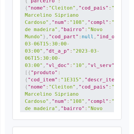
{
"parceiro"
:
{
"nome"
:
"Cleiton"
,
"cod_pais"
:
"01058"
Marcelino Sipriano 
Cardoso"
,
"num"
:
"108"
,
"compl"
:
"sobrado
de madeira"
,
"bairro"
:
"Novo 
Mundo"
}
,
"cod_part"
:
null
,
"ind_oper"
:
"
03-06T15:30:00-
03:00"
,
"dt_a_p"
:
"2023-03-
06T15:30:00-
03:00"
,
"vl_doc"
:
"10"
,
"vl_serv"
:
"10"
,
[
{
"produto"
:
{
"cod_item"
:
"1E315"
,
"descr_item"
:
"TE
{
"nome"
:
"Cleiton"
,
"cod_pais"
:
"01058"
Marcelino Sipriano 
Cardoso"
,
"num"
:
"108"
,
"compl"
:
"sobrado
de madeira"
,
"bairro"
:
"Novo 
Mundo"
}
,
"cod_part"
:
null
,
"cod_cta"
:
""
{
"icms"
:
{
"cst_icms"
:
"00"
,
"vl_bc_icms"
:
"10"
,
"